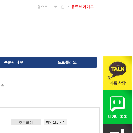
홈으로
ː
로그인
ː
유튜브 가이드
주문서다운
포트폴리오
몰
주문하기