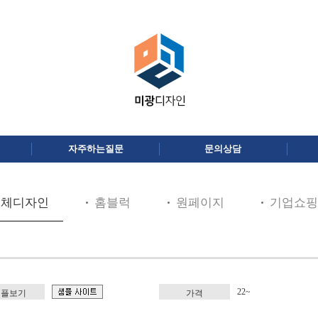
자주하는질문
문의상담
전체디자인
홈블럭
원페이지
기업쇼핑
22~
샘플보기
가격