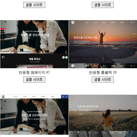
[
[
]
]
반응형 원페이지 07
반응형 홈블럭 29
[
[
]
]