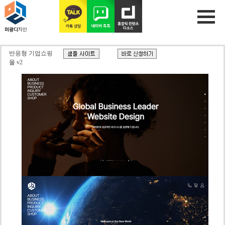
반응형 기업쇼핑
몰 v2