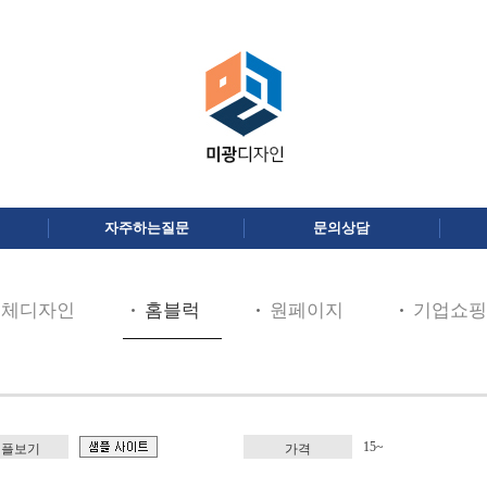
자주하는질문
문의상담
전체디자인
홈블럭
원페이지
기업쇼핑
15~
샘플보기
가격