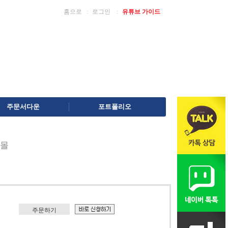
홈으로
ː
로그인
ː
유튜브 가이드
주문서다운
포트폴리오
몰
주문하기