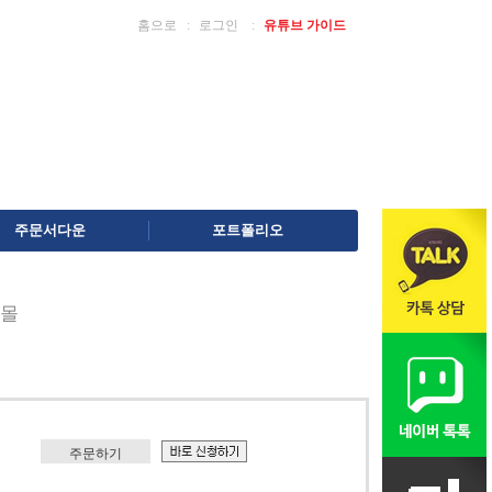
홈으로
ː
로그인
ː
유튜브 가이드
주문서다운
포트폴리오
몰
주문하기