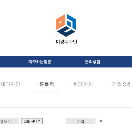
자주하는질문
문의상담
전체디자인
홈블럭
원페이지
기업쇼핑
20~
샘플보기
가격